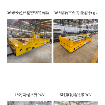
30米长超长精密钢管自动化轨道车-RGV
360翻转平台高速运行rgv
10吨两端举升RGV
5吨滚轮输送带RGV