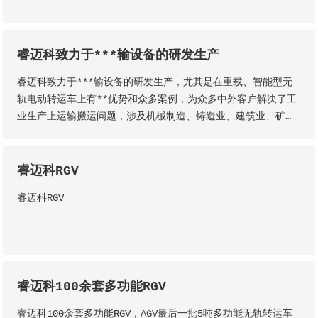
睿迈科致力于***输设备的研发生产
睿迈科致力于***输设备的研发生产，尤其是在重载、智能型无
轨电动转运车上有**优势和众多案例，为众多中外客户解决了工
业生产上运输搬运问题，涉及机械制造、铸造业、建筑业、矿
业、电力、重工等行业，我们为他们设计定制的无轨转运车、轨
道转运车、AGV小车、电动转盘车等等，满足了他们的运输需
求，大大提高了生产效率。
睿迈科RGV
睿迈科RGV
睿迈科100余套多功能RGV
睿迈科100余套多功能RGV，AGV最后一批5吨多功能无轨转运车