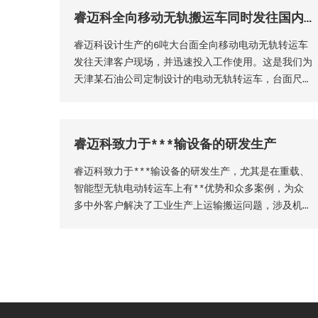
睿迈科全向移动无轨搬运车同时发往国内国外客户现场
睿迈科设计生产的6吨大台面全向移动电动无轨转运车
发往天津客户现场，并迅速投入工作使用。这是我们为
天津某石油公司定制设计的电动无轨转运车，台面尺寸
11000*2000，采用舵轮转向，转向强劲灵活，可横、
纵、斜方向移动，并实现360°原点旋转，是一种非常
实用的搬运设备。
睿迈科致力于***输设备的研发生产
睿迈科致力于***输设备的研发生产，尤其是在重载、
智能型无轨电动转运车上有**优势和众多案例，为众
多中外客户解决了工业生产上运输搬运问题，涉及机械
制造、铸造业、建筑业、矿业、电力、重工等行业，我
们为他们设计定制的无轨转运车、轨道转运车、AGV小
车、电动转盘车等等，满足了他们的运输需求，大大提
高了生产效率。