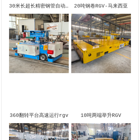
30米长超长精密钢管自动化轨道车-RGV
20吨钢卷RGV-马来西亚
360翻转平台高速运行rgv
10吨两端举升RGV