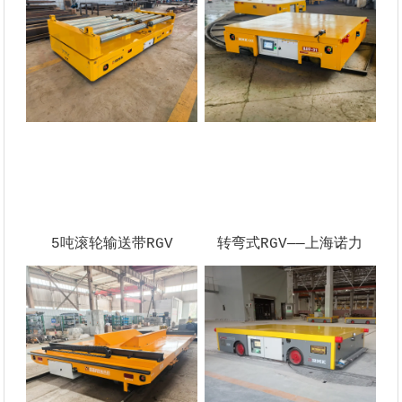
5吨滚轮输送带RGV
转弯式RGV——上海诺力